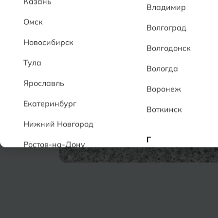
Казань
Владимир
Омск
Волгоград
Новосибирск
Волгодонск
Тула
Вологда
Ярославль
Воронеж
Екатеринбург
Воткинск
Нижний Новгород
Г
Ростов-на-Дону
Геленджик
А
Грозный
Аксай
Алушта
Д