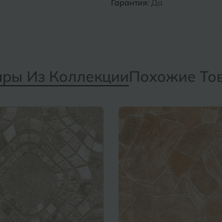
Гарантия:
Да
ары Из Коллекции
Похожие То