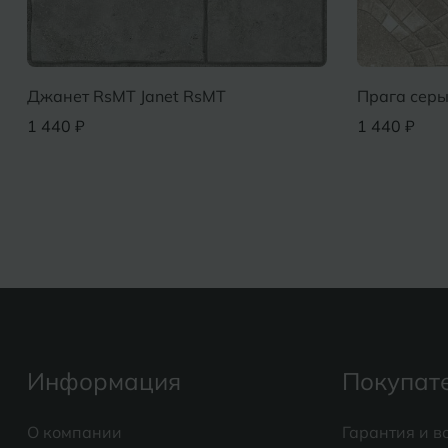
Джанет RsMT Janet RsMT
Прага серы
1 440 ₽
1 440 ₽
Информация
Покупат
О компании
Гарантия и в