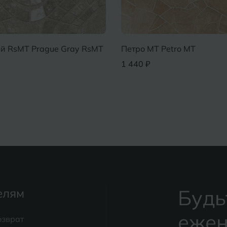
й RsMT Prague Gray RsMT
Петро MT Petro MT
1 440 ₽
Будь
елям
ежен
озврат