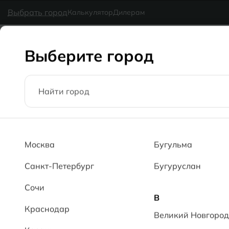
в наличии
MG Ceramic
- делаем красиво надолго
Выбрать город
Калькулятор
Дилерам
Коллекции
Каталог
Блог
Доставка
Оплата
Галерея
Выберите город
Главная
Каталог
59x59
Гранит MT Granit MT
Москва
Бугульма
Санкт-Петербург
Бугуруслан
Сочи
В
Краснодар
Великий Новгород