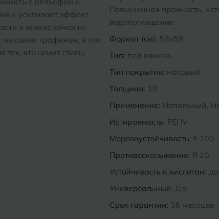
хность с рельефом и
Повышенная прочность, Усто
ня и усиливает эффект
водопоглощение
ости и влагостойкости,
Формат (см):
59x59
с высоким трафиком, в том
 тех, кто ценит стиль,
Тип:
под камень
Тип покрытия:
матовый
Толщина:
10
Применение:
Напольный, Н
Истираемость:
PEI IV
Морозоустойчивость:
F 100
Противоскольжение:
R 10
Устойчивость к кислотам:
да
Универсальный:
Да
Срок гарантии:
36 месяцев