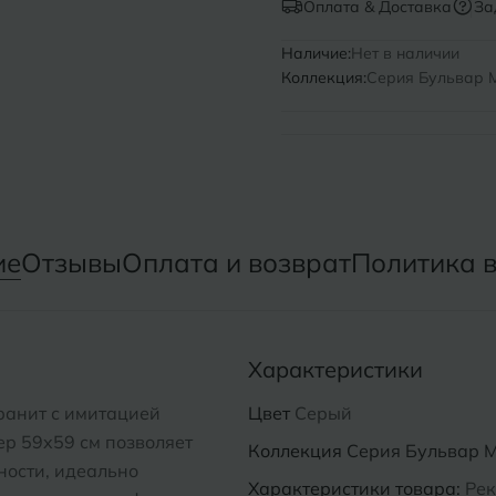
Оплата & Доставка
За
Нижний Новгород
Севастопо
Наличие:
Нет в наличии
Коллекция:
Серия Бульвар M
Новомосковск
Симфероп
Новосибирск
Славянск-
Смоленск
О
Сосновый 
Одинцово
ие
Отзывы
Оплата и возврат
Политика 
Сочи
Октябрьский
Ставропол
Омск
Характеристики
Сыктывкар
Оренбург
ранит с имитацией
Цвет
Серый
Орехово-Зуево
ер 59x59 см позволяет
Коллекция
Серия Бульвар M
ности, идеально
Характеристики товара:
Рек