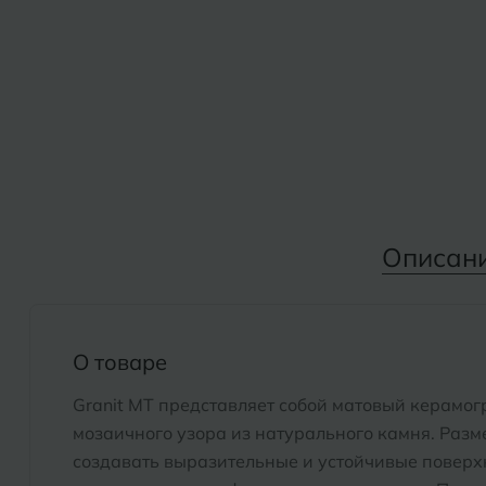
Дмитровград
Альметьевск
Анапа
Е
Армавир
Евпатория
Екатеринбург
Б
Барнаул
И
Описан
Белгород
Иваново
Белореченск
Ижевск
Боровичи
О товаре
К
Брянск
Granit MT представляет собой матовый керамог
Казань
мозаичного узора из натурального камня. Разм
Кемерово
создавать выразительные и устойчивые поверх