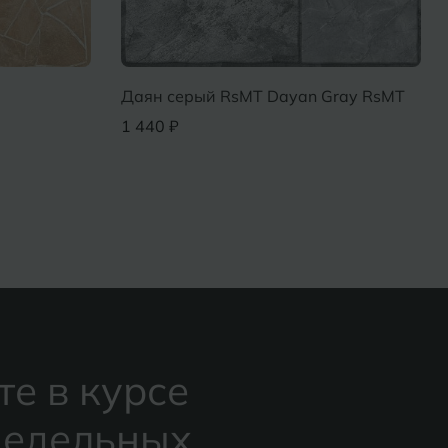
Даян серый RsMT Dayan Gray RsMT
1 440 ₽
те в курсе
едельных