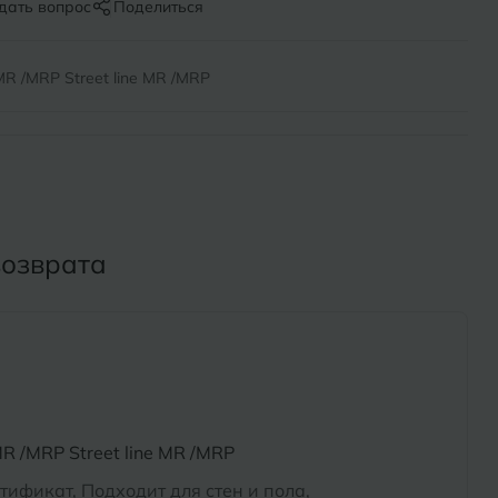
Х
дать вопрос
Поделиться
ль
Химки
R /MRP Street line MR /MRP
оль
Ч
на-Кубани
Чебоксары
Челябинск
Бор
возврата
Э
Энгельс
ь
Я
Ярославль
R /MRP Street line MR /MRP
тификат, Подходит для стен и пола,