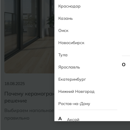
Краснодар
Казань
Омск
Новосибирск
Тула
О
Ярославль
Екатеринбург
18.08.2025
Нижний Новгород
Почему керамогранит на балкон лучшее
решение
Ростов-на-Дону
Выбираем напольное покрытие на балкон
правильно
А
Аксай