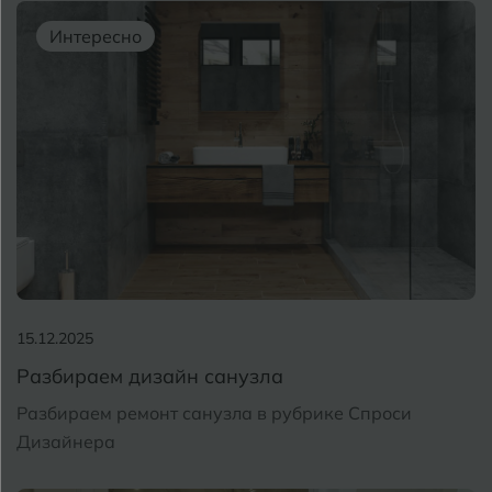
Алушта
П
Интересно
Альметьевск
Анапа
Армавир
Б
Барнаул
Р
Белгород
Белореченск
15.12.2025
Боровичи
Разбираем дизайн санузла
Брянск
Разбираем ремонт санузла в рубрике Спроси
С
Дизайнера
Бугульма