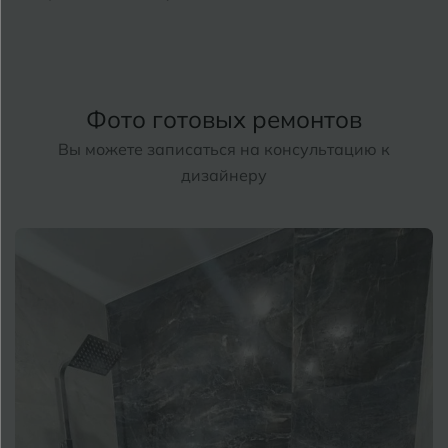
Т
Д
Дмитровград
Е
Фото готовых ремонтов
Евпатория
Вы можете записаться на консультацию к
Екатеринбург
дизайнеру
И
Иваново
Ижевск
К
Казань
Кемерово
Ковров
У