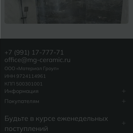
Кострома
Котлас
Краснодар
Х
Курган
+7 (991) 17-777-71
Курганинск
office@mg-ceramic.ru
Ч
ООО «Материал Гроуп»
М
Магнитогорск
ИНН 9724114961
КПП 500301001
Майкоп
Информация
Э
Муром
Покупателям
Я
Будьте в курсе еженедельных
поступлений