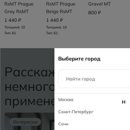
RsMT Prague
RsMT Prague
Gravel MT
Gray RsMT
Beige RsMT
800 ₽
1 440 ₽
1 440 ₽
Толщина: 10
Толщина: 10
Тип: 61
Тип: 61
Выберите город
Расскажем
немного о
применении
Москва
Н
Санкт-Петербург
Интересно
Сочи