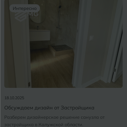
Бугуруслан
Интересно
В
Великий Новгород
Владимир
Волгоград
Волгодонск
Вологда
Воронеж
Воткинск
18.10.2025
Обсуждаем дизайн от Застройщика
Г
Геленджик
Разберем дизайнерское решение санузла от
Грозный
застройщика в Калужской области.