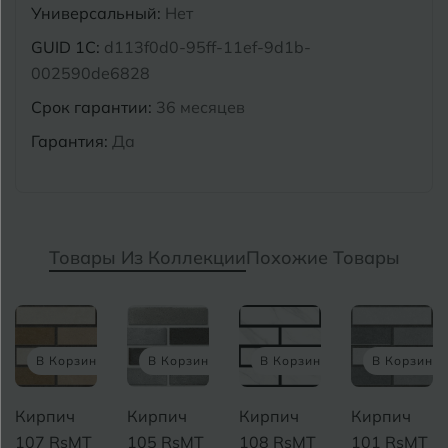
Универсальный:
Нет
GUID 1C:
d113f0d0-95ff-11ef-9d1b-
002590de6828
Срок гарантии:
36 месяцев
Гарантия:
Да
Товары Из Коллекции
Похожие Товары
В Корзину
В Корзину
В Корзину
В Корзину
Кирпич
Кирпич
Кирпич
Кирпич
107 RsMT
105 RsMT
108 RsMT
101 RsMT