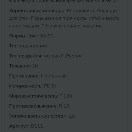
Коллекция
Серия Клинкер RsMT Brick line RsMT
Курганинск
Характеристики товара:
Ректификат, Подходит
Ч
Чебоксары
для стен, Повышенная прочность, Устойчивость
к перепадам t°, Низкое водопоглощение
М
Челябинск
Магнитогорск
Формат (см):
30x90
Майкоп
Тип:
под кирпич
Э
Энгельс
Муром
Тип покрытия:
матовый, Рустик
Толщина:
10
Я
Ярославль
Применение:
Настенный
Истираемость:
PEI IV
Морозоустойчивость:
F 100
Противоскольжение:
R 10
Устойчивость к кислотам:
да
Артикул:
B111