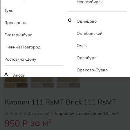
Новосибирск
Тула
О
Одинцово
Ярославль
Октябрьский
Екатеринбург
Омск
Нижний Новгород
Оренбург
Ростов-на-Дону
Орехово-Зуево
А
Аксай
Алушта
П
Пермь
Альметьевск
Кирпич 111 RsMT Brick 111 RsMT
Подольск
Анапа
(0 отзывов)
5 продаж за последние 30 дней
Псков
за м
2
950 ₽
Армавир
Пятигорск