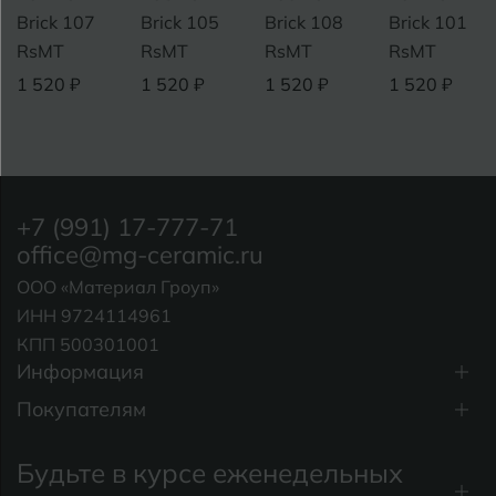
Brick 107
Brick 105
Brick 108
Brick 101
RsMT
RsMT
RsMT
RsMT
1 520 ₽
1 520 ₽
1 520 ₽
1 520 ₽
+7 (991) 17-777-71
office@mg-ceramic.ru
ООО «Материал Гроуп»
ИНН 9724114961
КПП 500301001
Информация
Покупателям
Будьте в курсе еженедельных