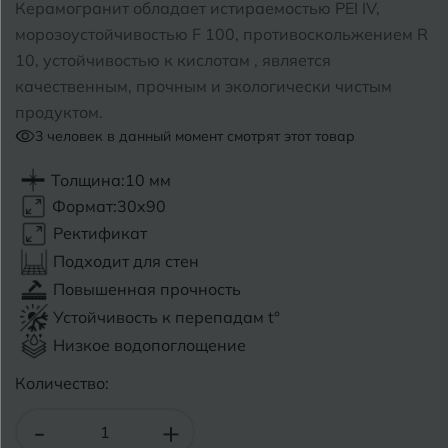
Керамогранит обладает истираемостью PEI IV,
морозоустойчивостью F 100, противоскольжением R
Б
Барнаул
Р
Раменское
10, устойчивостью к кислотам , является
качественным, прочным и экологически чистым
Белгород
Ростов-на-Дону
продуктом.
Белореченск
3
человек в данный момент смотрят этот товар
Рыбинск
Боровичи
Рязань
Толщина:
10 мм
Формат:
30x90
Брянск
Ректификат
С
Салехард
Бугульма
Подходит для стен
Самара
Повышенная прочность
Бугуруслан
Устойчивость к перепадам t°
Саранск
Низкое водопоглощение
В
Великий Новгород
Саратов
Количество:
Владимир
Севастополь
-
+