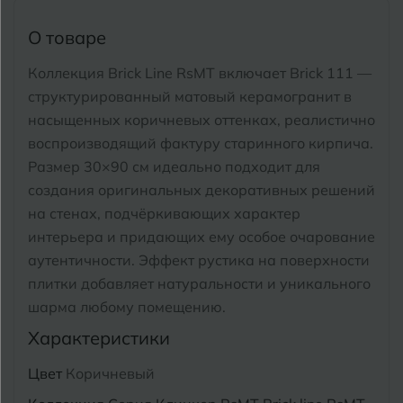
Тимашевск
Екатеринбург
О товаре
Тобольск
И
Иваново
Коллекция Brick Line RsMT включает Brick 111 —
Тольятти
структурированный матовый керамогранит в
Ижевск
Томск
насыщенных коричневых оттенках, реалистично
воспроизводящий фактуру старинного кирпича.
Тула
К
Казань
Размер 30×90 см идеально подходит для
создания оригинальных декоративных решений
Тюмень
Кемерово
на стенах, подчёркивающих характер
интерьера и придающих ему особое очарование
Ковров
У
Улан-Удэ
аутентичности. Эффект рустика на поверхности
Кострома
плитки добавляет натуральности и уникального
Ульяновск
шарма любому помещению.
Котлас
Уфа
Характеристики
Краснодар
Цвет
Коричневый
Х
Химки
Курган