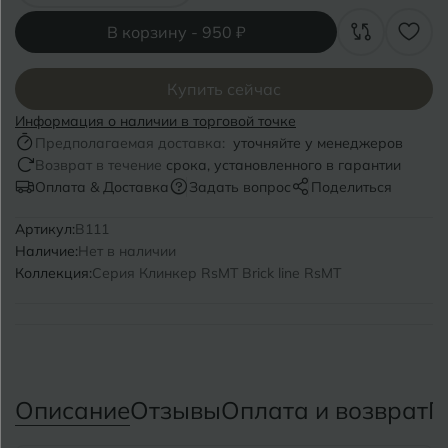
Волгоград
Симферополь
В корзину -
950 ₽
Волгодонск
Славянск-на-Кубани
Вологда
Купить сейчас
Смоленск
Информация о наличии в торговой точке
Воронеж
Сосновый Бор
Предполагаемая доставка:
уточняйте у менеджеров
Возврат в течение
срока, установленного в гарантии
Воткинск
Сочи
Оплата & Доставка
Задать вопрос
Поделиться
Ставрополь
Артикул:
B111
Г
Геленджик
Наличие:
Нет в наличии
Сыктывкар
Коллекция:
Серия Клинкер RsMT Brick line RsMT
Грозный
Т
Таганрог
Д
Дмитровград
Тверь
Описание
Отзывы
Оплата и возврат
П
Е
Темрюк
Евпатория