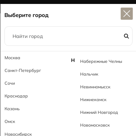
MG Ceramic
- делаем красиво надолго
Выберите город
Главная
Каталог
30x90
Кирпич 111 RsMT Brick 111 RsMT
Москва
Н
Набережные Челны
Санкт-Петербург
Нальчик
Сочи
Невинномысск
Краснодар
Нижнекамск
Казань
Нижний Новгород
Омск
Новомосковск
Новосибирск