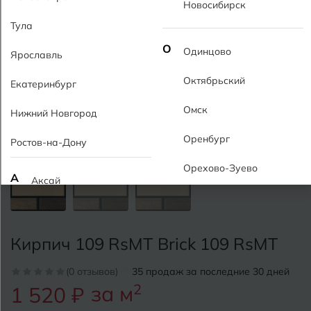
Новосибирск
Тула
О
Одинцово
Ярославль
Октябрьский
Екатеринбург
Омск
Нижний Новгород
Оренбург
Ростов-на-Дону
Орехово-Зуево
А
Аксай
Алушта
П
Пермь
Альметьевск
Кирпич 109 RsMT Brick 109 RsMT
Подольск
Анапа
(0 отзывов)
35 продаж за последние 30 дней
Псков
за м
2
1 520 ₽
Армавир
Пятигорск