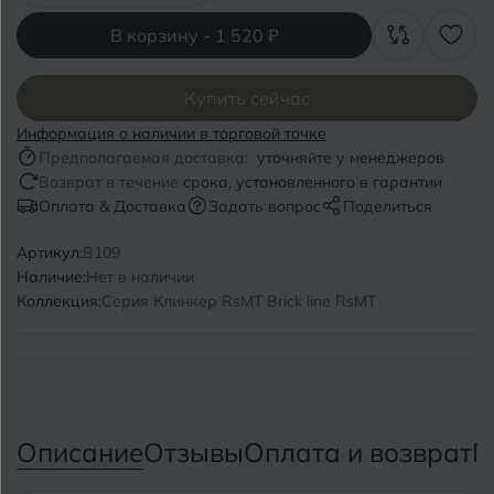
Волгоград
Симферополь
В корзину -
1 520 ₽
Волгодонск
Славянск-на-Кубани
Вологда
Купить сейчас
Смоленск
Информация о наличии в торговой точке
Воронеж
Сосновый Бор
Предполагаемая доставка:
уточняйте у менеджеров
Возврат в течение
срока, установленного в гарантии
Воткинск
Сочи
Оплата & Доставка
Задать вопрос
Поделиться
Ставрополь
Артикул:
B109
Г
Геленджик
Наличие:
Нет в наличии
Сыктывкар
Коллекция:
Серия Клинкер RsMT Brick line RsMT
Грозный
Т
Таганрог
Д
Дмитровград
Тверь
Описание
Отзывы
Оплата и возврат
П
Е
Темрюк
Евпатория