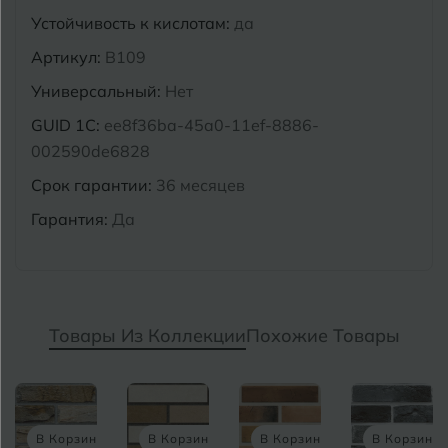
Устойчивость к кислотам:
да
Артикул:
B109
Универсальный:
Нет
GUID 1C:
ee8f36ba-45a0-11ef-8886-
002590de6828
Срок гарантии:
36 месяцев
Гарантия:
Да
Товары Из Коллекции
Похожие Товары
зину
В Корзину
В Корзину
В Корзину
В Кор