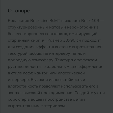
Тимашевск
Екатеринбург
О товаре
Тобольск
И
Иваново
Коллекция Brick Line RsMT включает Brick 109 —
Тольятти
структурированный матовый керамогранит в
Ижевск
Томск
бежево-коричневых оттенках, имитирующий
старинный кирпич. Размер 30x90 см подходит
Тула
К
Казань
для создания эффектных стен с выразительной
текстурой, добавляя интерьеру тепло и
Тюмень
Кемерово
природную атмосферу. Текстура с эффектом
рустика делает его идеальным для оформления
Ковров
У
Улан-Удэ
в стиле лофт, кантри или классическом
Кострома
интерьере. Высокая износостойкость и
Ульяновск
влагостойкость позволяют использовать его в
Котлас
зонах с высокой проходимостью. Создайте уют и
Уфа
характер в вашем пространстве с этим
Краснодар
выразительным материалом.
Х
Химки
Курган