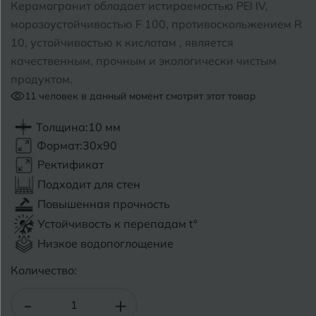
Керамогранит обладает истираемостью PEI IV,
морозоустойчивостью F 100, противоскольжением R
Б
Барнаул
Р
Раменское
10, устойчивостью к кислотам , является
качественным, прочным и экологически чистым
Белгород
Ростов-на-Дону
продуктом.
Белореченск
11
человек в данный момент смотрят этот товар
Рыбинск
Боровичи
Толщина:
10 мм
Рязань
Формат:
30x90
Брянск
Ректификат
С
Салехард
Бугульма
Подходит для стен
Повышенная прочность
Самара
Бугуруслан
Устойчивость к перепадам t°
Саранск
Низкое водопоглощение
В
Великий Новгород
Саратов
Количество:
Владимир
Севастополь
-
+