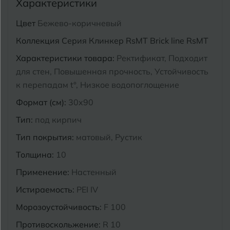
Характеристики
Курганинск
Цвет
Бежево-коричневый
Ч
Чебоксары
Коллекция
Серия Клинкер RsMT Brick line RsMT
М
Челябинск
Магнитогорск
Характеристики товара:
Ректификат, Подходит
Майкоп
для стен, Повышенная прочность, Устойчивость
Э
Энгельс
к перепадам t°, Низкое водопоглощение
Муром
Формат (см):
30x90
Я
Ярославль
Тип:
под кирпич
Тип покрытия:
матовый, Рустик
Толщина:
10
Применение:
Настенный
Истираемость:
PEI IV
Морозоустойчивость:
F 100
Противоскольжение:
R 10