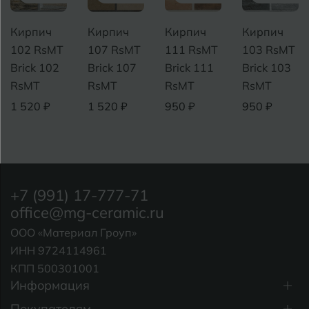
ч
Кирпич
Кирпич
Кирпич
Кирпи
MT
107 RsMT
111 RsMT
103 RsMT
108 Rs
02
Brick 107
Brick 111
Brick 103
Brick 1
RsMT
RsMT
RsMT
RsMT
1 520 ₽
950 ₽
950 ₽
1 520 ₽
+7 (991) 17-777-71
office@mg-ceramic.ru
ООО «Материал Гроуп»
ИНН 9724114961
КПП 500301001
Информация
Покупателям