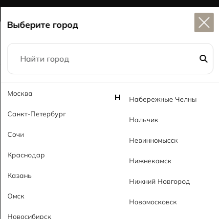
Широкий выбор
керамогранита в наличии
Выберите город
Главная
Каталог
30x90
Кирпич 109 RsMT Brick 109 RsMT
Москва
Н
Набережные Челны
Санкт-Петербург
Нальчик
Сочи
Невинномысск
Краснодар
Нижнекамск
Казань
Нижний Новгород
Омск
Новомосковск
Новосибирск