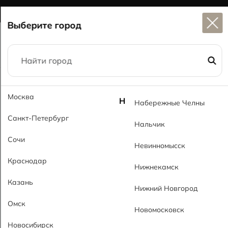
Широкий выбор
керамогранита в наличии
Выберите город
Главная
Каталог
30x90
Атлан 116 MRP Atlan 116 MRP
Москва
Н
Набережные Челны
Санкт-Петербург
Нальчик
Сочи
Невинномысск
Краснодар
Нижнекамск
Казань
Нижний Новгород
Омск
Новомосковск
Новосибирск