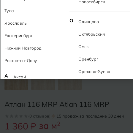
Новосибирск
Тула
О
Одинцово
Ярославль
Октябрьский
Екатеринбург
Омск
Нижний Новгород
Оренбург
Ростов-на-Дону
Орехово-Зуево
А
Аксай
Алушта
П
Пермь
Альметьевск
Атлан 116 MRP Atlan 116 MRP
Подольск
Анапа
(0 отзывов)
15 продаж за последние 30 дней
Псков
за м
2
1 360 ₽
Армавир
Пятигорск