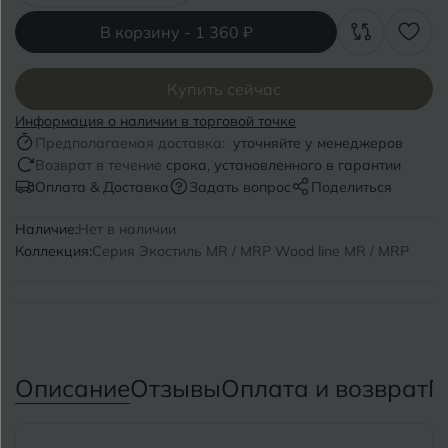
Волгоград
Симферополь
В корзину -
1 360 ₽
Волгодонск
Славянск-на-Кубани
Вологда
Купить сейчас
Смоленск
Информация о наличии в торговой точке
Воронеж
Сосновый Бор
Предполагаемая доставка:
уточняйте у менеджеров
Возврат в течение
срока, установленного в гарантии
Воткинск
Сочи
Оплата & Доставка
Задать вопрос
Поделиться
Ставрополь
Наличие:
Нет в наличии
Г
Геленджик
Коллекция:
Серия Экостиль MR / MRP Wood line MR / MRP
Сыктывкар
Грозный
Т
Таганрог
Д
Дмитровград
Тверь
Описание
Отзывы
Оплата и возврат
П
Е
Темрюк
Евпатория