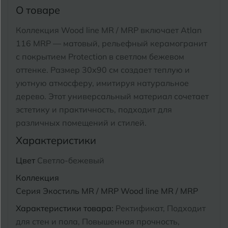
Тимашевск
Екатеринбург
О товаре
Тобольск
Коллекция Wood line MR / MRP включает Atlan
И
Иваново
116 MRP — матовый, рельефный керамогранит
Тольятти
с покрытием Protection в светлом бежевом
Ижевск
Томск
оттенке.
Размер 30x90 см создает теплую и
уютную атмосферу, имитируя натуральное
Тула
К
Казань
дерево.
Этот универсальный материал сочетает
эстетику и практичность, подходит для
Тюмень
Кемерово
различных помещений и стилей.
Ковров
Характеристики
У
Улан-Удэ
Кострома
Цвет
Светло-бежевый
Ульяновск
Коллекция
Котлас
Уфа
Серия Экостиль MR / MRP Wood line MR / MRP
Краснодар
Характеристики товара:
Ректификат, Подходит
Х
Химки
Курган
для стен и пола, Повышенная прочность,