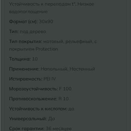
Устойчивость к перепадам t°, Низкое
Курганинск
водопоглощение
Ч
Чебоксары
Формат (см):
30x90
М
Челябинск
Магнитогорск
Тип:
под дерево
Майкоп
Тип покрытия:
матовый, рельефный, с
Э
Энгельс
покрытием Protection
Муром
Толщина:
10
Я
Ярославль
Применение:
Напольный, Настенный
Истираемость:
PEI IV
Морозоустойчивость:
F 100
Противоскольжение:
R 10
Устойчивость к кислотам:
да
Универсальный:
Да
Срок гарантии:
36 месяцев