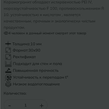
Керамогранит обладает истираемостью PEI IV,
морозоустойчивостью F 100, противоскольжением R
Б
Барнаул
Р
Раменское
10, устойчивостью к кислотам , является
качественным, прочным и экологически чистым
Белгород
Ростов-на-Дону
продуктом.
Белореченск
4
человек в данный момент смотрят этот товар
Рыбинск
Боровичи
Рязань
Толщина:
10 мм
Формат:
30x90
Брянск
Ректификат
С
Салехард
Бугульма
Подходит для стен и пола
Самара
Повышенная прочность
Бугуруслан
Устойчивость к перепадам t°
Саранск
Низкое водопоглощение
В
Великий Новгород
Саратов
Количество:
Владимир
Севастополь
-
+