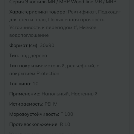
Серия Экостиль MR / MRP Wood line MR / MRP
Курганинск
Характеристики товара:
Ректификат, Подходит
Ч
Чебоксары
для стен и пола, Повышенная прочность,
М
Устойчивость к перепадам t°, Низкое
Челябинск
Магнитогорск
водопоглощение
Майкоп
Формат (см):
30x90
Э
Энгельс
Муром
Тип:
под дерево
Тип покрытия:
матовый, рельефный, с
Я
Ярославль
покрытием Protection
Толщина:
10
Применение:
Напольный, Настенный
Истираемость:
PEI IV
Морозоустойчивость:
F 100
Противоскольжение:
R 10