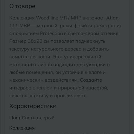
Тимашевск
Екатеринбург
О товаре
Тобольск
Коллекция Wood line MR / MRP включает Atlan
И
Иваново
111 MRP — матовый, рельефный керамогранит
Тольятти
с покрытием Protection в светло-сером оттенке.
Ижевск
Томск
Размер 30x90 см позволяет подчеркнуть
текстуру натурального дерева и добавить
Тула
К
Казань
комнате легкости. Этот универсальный
материал отлично подходит для укладки в
Тюмень
Кемерово
любые помещения, он устойчив к влаге и
Ковров
механическим воздействиям.
Создайте
У
Улан-Удэ
интерьер с теплом и природной красотой,
Кострома
сочетая эстетику и практичность.
Ульяновск
Котлас
Характеристики
Уфа
Краснодар
Цвет
Светло-серый
Коллекция
Х
Химки
Курган