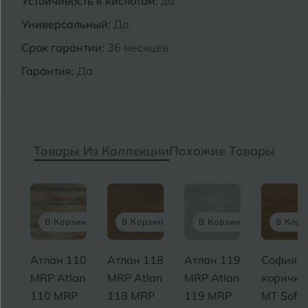
Устойчивость к кислотам:
да
Универсальный:
Да
Срок гарантии:
36 месяцев
Гарантия:
Да
Товары Из Коллекции
Похожие Товары
В Корзину
В Корзину
В Корзину
В Корзину
Атлан 110
Атлан 118
Атлан 119
София
MRP Atlan
MRP Atlan
MRP Atlan
коричневый
110 MRP
118 MRP
119 MRP
MT Sofia