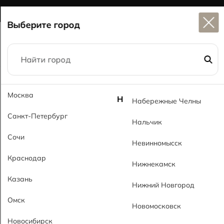
Широкий выбор
керамогранита в наличии
Выберите город
Главная
Каталог
30x90
Атлан 111 MRP Atlan 111 MRP
Москва
Н
Набережные Челны
Санкт-Петербург
Нальчик
Сочи
Невинномысск
Краснодар
Нижнекамск
Казань
Нижний Новгород
Омск
Новомосковск
Новосибирск