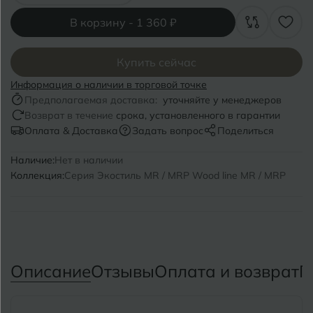
Волгоград
Симферополь
В корзину -
1 360 ₽
Волгодонск
Славянск-на-Кубани
Вологда
Купить сейчас
Смоленск
Информация о наличии в торговой точке
Воронеж
Сосновый Бор
Предполагаемая доставка:
уточняйте у менеджеров
Возврат в течение
срока, установленного в гарантии
Воткинск
Сочи
Оплата & Доставка
Задать вопрос
Поделиться
Ставрополь
Наличие:
Нет в наличии
Г
Геленджик
Коллекция:
Серия Экостиль MR / MRP Wood line MR / MRP
Сыктывкар
Грозный
Т
Таганрог
Д
Дмитровград
Тверь
Описание
Отзывы
Оплата и возврат
П
Е
Темрюк
Евпатория