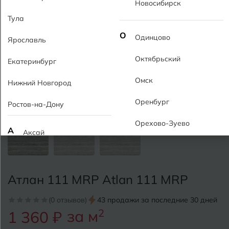
Новосибирск
Тула
О
Одинцово
Ярославль
Октябрьский
Екатеринбург
Омск
Нижний Новгород
Оренбург
Ростов-на-Дону
Орехово-Зуево
А
Аксай
Алушта
П
Пермь
Альметьевск
Атлан 111 MRP Atlan 111 MRP
Подольск
Анапа
(0 отзывов)
43 продажи за последние 30 дней
Псков
за м
2
1 360 ₽
Армавир
Пятигорск