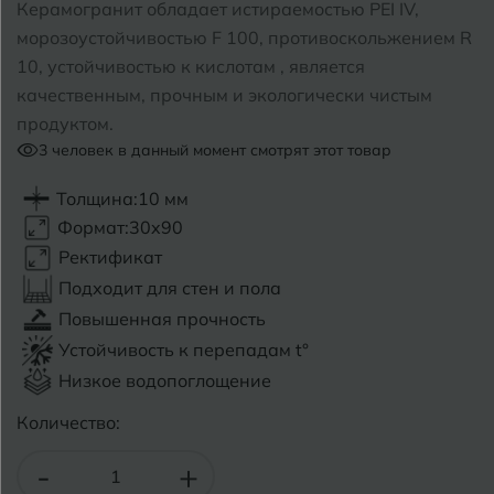
Керамогранит обладает истираемостью PEI IV,
морозоустойчивостью F 100, противоскольжением R
Б
Барнаул
Р
Раменское
10, устойчивостью к кислотам , является
качественным, прочным и экологически чистым
Белгород
Ростов-на-Дону
продуктом.
Белореченск
3
человек в данный момент смотрят этот товар
Рыбинск
Боровичи
Рязань
Толщина:
10 мм
Формат:
30x90
Брянск
Ректификат
С
Салехард
Бугульма
Подходит для стен и пола
Самара
Повышенная прочность
Бугуруслан
Устойчивость к перепадам t°
Саранск
Низкое водопоглощение
В
Великий Новгород
Саратов
Количество:
Владимир
Севастополь
-
+