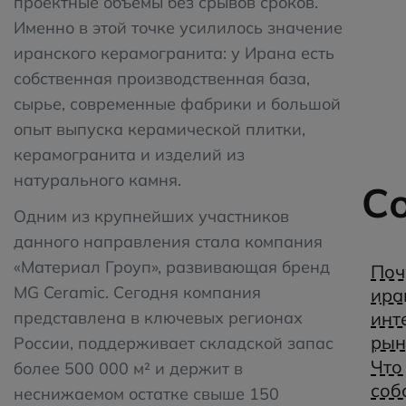
проектные объемы без срывов сроков.
Именно в этой точке усилилось значение
иранского керамогранита: у Ирана есть
собственная производственная база,
сырье, современные фабрики и большой
опыт выпуска керамической плитки,
керамогранита и изделий из
натурального камня.
С
Одним из крупнейших участников
данного направления стала компания
«Материал Гроуп», развивающая бренд
Поч
MG Ceramic. Сегодня компания
ира
инт
представлена в ключевых регионах
рын
России, поддерживает складской запас
Что
более 500 000 м² и держит в
соб
неснижаемом остатке свыше 150