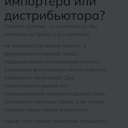
импортера или
Тула
дистрибьютора?
К
Казань
Тюмень
Кемерово
Главное отличие - в системности. Мы
отвечаем за бренд и его качество,
Ковров
У
Улан-Удэ
не завозим случайные партии, а
Кострома
Ульяновс
формируем складской запас,
Котлас
поддерживаем неснижаемый остаток,
Уфа
развиваем филиальную сеть и отдельно
Краснодар
работаем с логистикой. Для
Х
Химки
Курган
строительного рынка это
принципиально: материал должен быть
Курганинск
доступен в понятные сроки, а не только
Ч
Чебокса
красиво представлен в каталоге.
М
Челябин
Магнитогорск
Кроме того, сейчас логистика становится
Майкоп