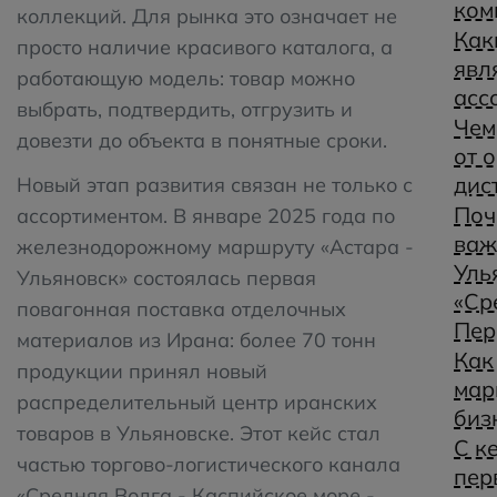
ком
коллекций. Для рынка это означает не
Как
просто наличие красивого каталога, а
явл
работающую модель: товар можно
асс
выбрать, подтвердить, отгрузить и
Чем
довезти до объекта в понятные сроки.
от 
дис
Новый этап развития связан не только с
Поч
ассортиментом. В январе 2025 года по
важ
железнодорожному маршруту «Астара -
Уль
Ульяновск» состоялась первая
«Ср
повагонная поставка отделочных
Пер
материалов из Ирана: более 70 тонн
Как
продукции принял новый
мар
распределительный центр иранских
биз
товаров в Ульяновске. Этот кейс стал
С к
частью торгово-логистического канала
пер
«Средняя Волга - Каспийское море -