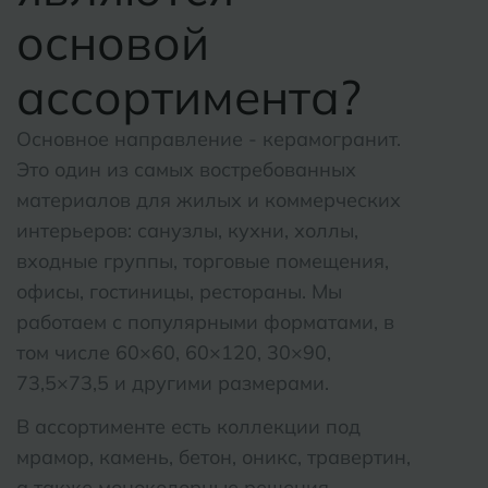
основой
Боровичи
Рязань
ассортимента?
Брянск
С
Салехар
Бугульма
Основное направление - керамогранит.
Самара
Это один из самых востребованных
Бугуруслан
материалов для жилых и коммерческих
Саранск
интерьеров: санузлы, кухни, холлы,
В
Великий Новгород
Саратов
входные группы, торговые помещения,
офисы, гостиницы, рестораны. Мы
Владимир
Севастоп
работаем с популярными форматами, в
Волгоград
Симферо
том числе 60×60, 60×120, 30×90,
73,5×73,5 и другими размерами.
Волгодонск
Славянс
В ассортименте есть коллекции под
Вологда
Смоленс
мрамор, камень, бетон, оникс, травертин,
Воронеж
Сосновы
а также моноколорные решения.