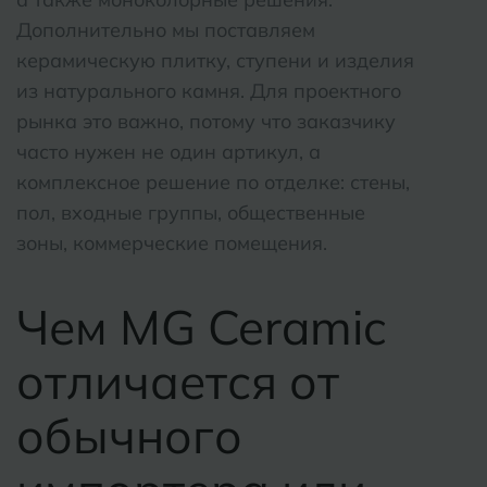
Дополнительно мы поставляем
Воткинск
Сочи
керамическую плитку, ступени и изделия
Ставроп
из натурального камня. Для проектного
Г
Геленджик
рынка это важно, потому что заказчику
Сыктывк
часто нужен не один артикул, а
Грозный
комплексное решение по отделке: стены,
Т
Таганрог
пол, входные группы, общественные
Д
Дмитровград
зоны, коммерческие помещения.
Тверь
Е
Темрюк
Евпатория
Чем MG Ceramic
Тимашев
Екатеринбург
отличается от
Тобольск
И
Иваново
обычного
Тольятти
Ижевск
Томск