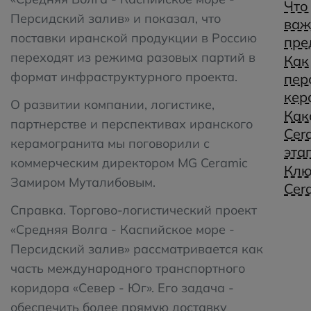
Что
Персидский залив» и показал, что
важ
поставки иранской продукции в Россию
пре
переходят из режима разовых партий в
Как
формат инфраструктурного проекта.
пер
кер
О развитии компании, логистике,
Как
партнерстве и перспективах иранского
Cer
керамогранита мы поговорили с
эта
коммерческим директором MG Ceramic
Клю
Замиром Муталибовым.
Cer
Справка.
Торгово-логистический проект
«Средняя Волга - Каспийское море -
Персидский залив» рассматривается как
часть международного транспортного
коридора «Север - Юг». Его задача -
обеспечить более прямую доставку