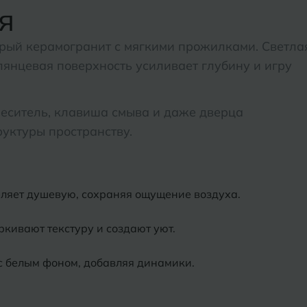
я
Нижний Новгород
Севастопо
рый керамогранит с мягкими прожилками. Светла
Новомосковск
Симфероп
лянцевая поверхность усиливает глубину и игру
Новосибирск
Славянск-
меситель, клавиша смыва и даже дверца
Смоленск
О
уктуры пространству.
Сосновый 
Одинцово
Сочи
Октябрьский
еляет душевую, сохраняя ощущение воздуха.
Ставропол
Омск
кивают текстуру и создают уют.
Сыктывкар
Оренбург
с белым фоном, добавляя динамики.
Орехово-Зуево