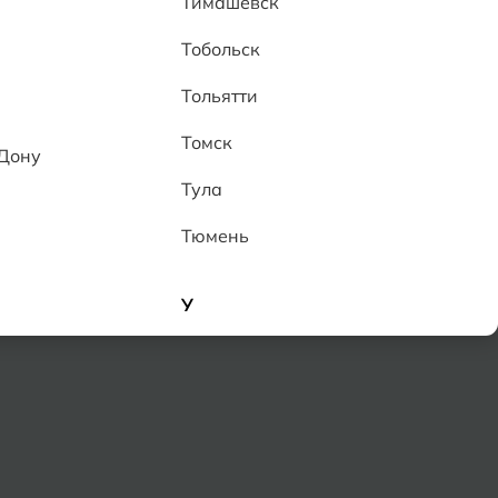
Тимашевск
Тобольск
Тольятти
Томск
-Дону
Тула
и
Тюмень
У
Улан-Удэ
Ульяновск
Уфа