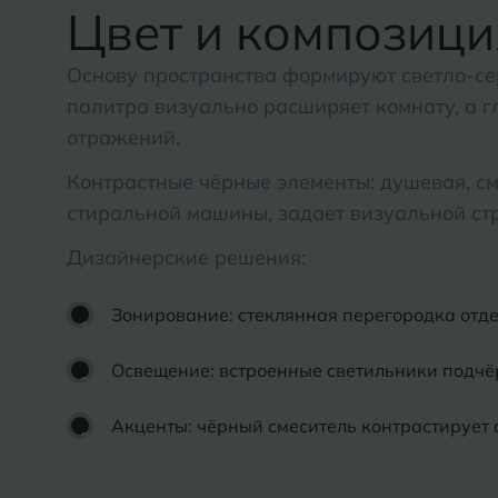
Дмитровград
Цвет и композици
Альметьевск
Анапа
Основу пространства формируют светло-се
Е
палитра визуально расширяет комнату, а г
Армавир
Евпатория
отражений.
Екатеринбург
Б
Контрастные чёрные элементы: душевая, с
стиральной машины, задает визуальной стр
Барнаул
И
Дизайнерские решения:
Белгород
Иваново
Белореченск
Зонирование: стеклянная перегородка отд
Ижевск
Боровичи
Освещение: встроенные светильники подчёр
К
Брянск
Казань
Акценты: чёрный смеситель контрастирует 
Кемерово