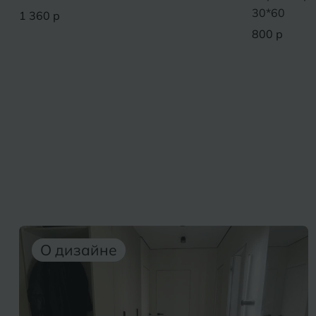
30*60
1 360 р
800 р
О дизайне