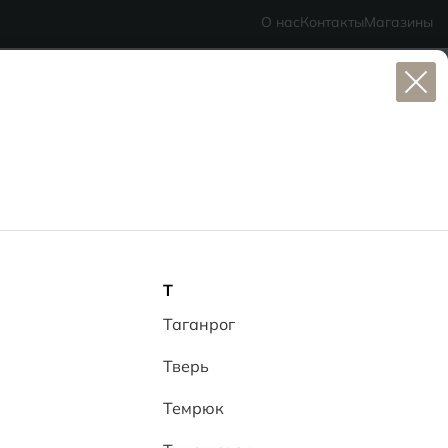
eramic
- делаем красиво надолго
О нас
Контакты
Магазины
Содержание:
Т
Цвет и композиция
Таганрог
Вывод:
ут
Тверь
Темрюк