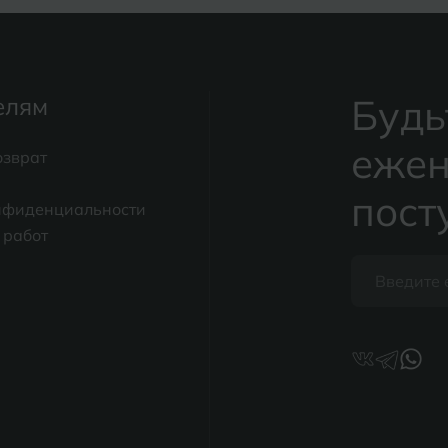
Будь
елям
ежен
озврат
пост
нфиденциальности
 работ